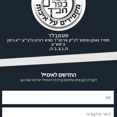
סטמבלר
חסיד נאמן ומסור לכ"ק אדמו"ר נשיא דורנו נלב"ע י"א ניסן
ה'תש"ע
ת.נ.צ.ב.ה.
החדשים לאימייל
לקבלת הקבצים החדשים (בלבד) לאימייל יש להירשם כאן: