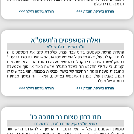
גם מצד גדרי העולם
הורדה בגירסת חוברת >>>
הורדת גירסה רגילה >>>
ואלה המשפטים ה'תשמ"א
ש"פ משפטים ה'תשמ"א
פתיחת פרשת משפטים בדיני עבד עברי, מלמדת שגם את המשפטים יש
לקיים בקבלת עול, אלא שרצון ה' הוא שיקיימו את המשפטים גם מצד הטעם *
בפסוק 'אשר תשים… כי תקנה' נרמז שיש מעלה בהשגת התורה עד שנעשית
'קניינו', כי על-ידי התלבשותה בשכל מתגלה שרשה באור אין-סוף שלמעלה
מהגבלות מעלה ומטה * החיבור של ביטול ומציאות במצוות, הוא בכך שיש לו
תענוג בקבלת עול, כעניין האתכפיא בצדיקים, ועל-ידי זה נמשך מבחינת
התענוג של מעלה.
הורדה בגירסת חוברת >>>
הורדת גירסה רגילה >>>
תנו רבנן מצות נר חנוכה כו'
מוצאי ש"פ מקץ, שבת חנוכה, ה'תשל"ח
טומאת השמנים בהיכל – שיא התגברות החושך • להארתו נדרש אור
שלמעלה מהשתלשלות • כנגדו בעבודת האדם: היוונים רצו לעקור את ההרגש