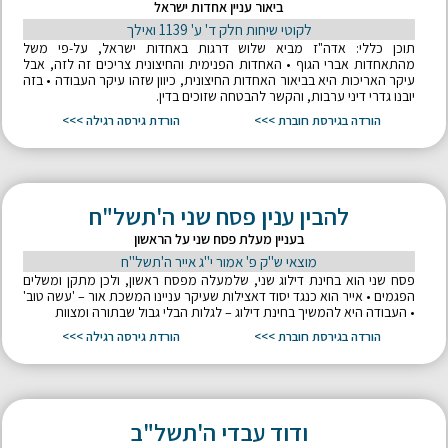
ביאור עניין אחדות ישראל
לקוטי שיחות חלק ד' ע' 1139 ואילך
תוכן כללי: אדה"ז מביא שלוש דרגות באחדות ישראל, על-פי משל
מהתאחדות אברי הגוף • האחדות הפנימית והחיצונית צריכים זה לזה, אבל
עיקר האריכות היא בביאור האחדות החיצונית, כיוון שזהו עיקר העבודה • בזה
יובנו גדרי דיני ערבות, והקשר להבטחה שזוכים בדין.
הורדה בגירסת חוברת >>>
הורדת גירסה רגילה >>>
להבין ענין פסח שני ה'תשל"ח
בעניין מעלת פסח שני על הראשון
מוצאי ש"ק פ' אמור י"ג אייר ה'תשל"ח
פסח שני הוא בחינת דילוג שני, שלמעלה מפסח ראשון, ולכן מתקן ומשלים
הפגמים • אייר הוא כנגד יסוד דאצילות שעיקר עניינו המשכת אור – 'עשה טוב'
• העבודה היא להמשיך בחינת דילוג – לגלות הבלי גבול שבתורה ומצוות
הורדה בגירסת חוברת >>>
הורדת גירסה רגילה >>>
ודוד עבדי ה'תשל"ב