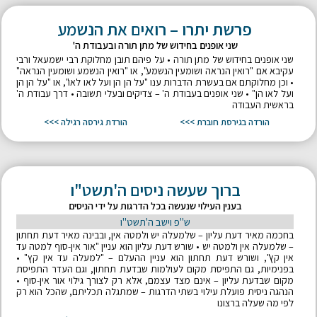
פרשת יתרו – רואים את הנשמע
שני אופנים בחידוש של מתן תורה ובעבודת ה'
שני אופנים בחידוש של מתן תורה • על פיהם תובן מחלוקת רבי ישמעאל ורבי
עקיבא אם "רואין הנראה ושומעין הנשמע", או "רואין הנשמע ושומעין הנראה"
• וכן מחלוקתם אם בעשרת הדברות ענו "על הן הן ועל לאו לאו", או "על הן הן
ועל לאו הן" • שני אופנים בעבודת ה' – צדיקים ובעלי תשובה • דרך עבודת ה'
בראשית העבודה
הורדה בגירסת חוברת >>>
הורדת גירסה רגילה >>>
ברוך שעשה ניסים ה'תשט"ו
בענין העילוי שנעשה בכל הדרגות על ידי הניסים
ש"פ וישב ה'תשט"ו
בחכמה מאיר דעת עליון – שלמעלה יש ולמטה אין, ובבינה מאיר דעת תחתון
– שלמעלה אין ולמטה יש • שורש דעת עליון הוא עניין "אור אין-סוף למטה עד
אין קץ", ושורש דעת תחתון הוא עניין ההעלם – "למעלה עד אין קץ" •
בפנימיות, גם התפיסת מקום לעולמות שבדעת תחתון, וגם העדר התפיסת
מקום שבדעת עליון – אינם מצד עצמם, אלא רק לצורך גילוי אור אין-סוף •
הנהגה ניסית פועלת עילוי בשתי הדרגות – שמתגלה תכליתם, שהכל הוא רק
לפי מה שעלה ברצונו