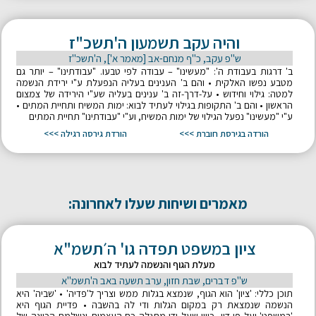
והיה עקב תשמעון ה'תשכ"ז
ש"פ עקב, כ"ף מנחם-אב [מאמר א'], ה'תשכ"ז
ב' דרגות בעבודת ה': "מעשינו" – עבודה לפי טבעו. "עבודתינו" – יותר גם
מטבע נפשו האלקית • והם ב' הענינים בעליה הנפעלת ע"י ירידת הנשמה
למטה: גילוי וחידוש • על-דרך-זה ב' ענינים בעליה שע"י הירידה של צמצום
הראשון • והם ב' התקופות בגילוי לעתיד לבוא: ימות המשיח ותחיית המתים •
ע"י "מעשינו" נפעל הגילוי של ימות המשיח, וע"י "עבודתינו" תחיית המתים
הורדה בגירסת חוברת >>>
הורדת גירסה רגילה >>>
מאמרים ושיחות שעלו לאחרונה:
ציון במשפט תפדה גו' ה׳תשמ"א
מעלת הגוף והנשמה לעתיד לבוא
ש"פ דברים, שבת חזון, ערב תשעה באב ה'תשמ"א
תוכן כללי: 'ציון' הוא הגוף, שנמצא בגלות ממש וצריך ל'פדיה' • 'שביה' היא
הנשמה שנמצאת רק במקום הגלות ודי לה בהשבה • פדיית הגוף היא