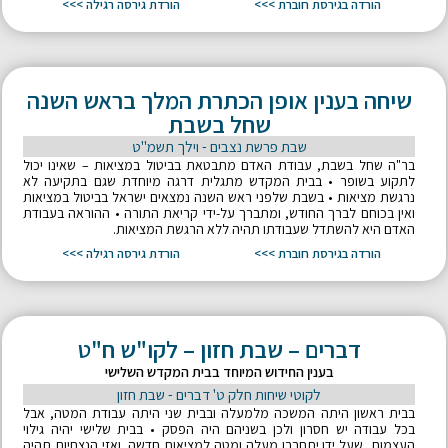
הורדה בגירסת חוברת >>>
הורדת גירסה רגילה >>>
שיחה בענין אופן הכתרת המלך בראש השנה
שחל בשבת
שבת פרשת נצבים - וילך תשמ"ט
בר"ה שחל בשבת, עבודת האדם מתבטאת בביטול במציאות – שאינו יכול
לתקוע בשופר • בבית המקדש מתגלית דרגה מיוחדת שגם בתקיעה לא
נרגשת מציאות • בשבת שלפני ראש השנה נמצאים ישראל בביטול במציאות
ואין בכוחם לברך החודש, ומתברך על-ידי קריאת התורה • ההוראה בעבודת
האדם היא להשתדל שעבודתו תהיה ללא הרגשת המציאות.
הורדה בגירסת חוברת >>>
הורדת גירסה רגילה >>>
דברים – שבת חזון – לקו"ש ח"ט
בענין החידוש המיוחד בבית המקדש השלישי
לקוטי שיחות חלק ט' דברים - שבת חזון
בבית ראשון היתה המשכה מלמעלה ובבית שני היתה עבודת המטה, אבל
בכל עבודה יש חסרון ולכן בשניהם היה הפסק • בבית שלישי יהיה גילוי
העצמות, שעל ידו יתחברו מעלה ומטה למציאות חדשה, ואזי הנצחיות תהיה