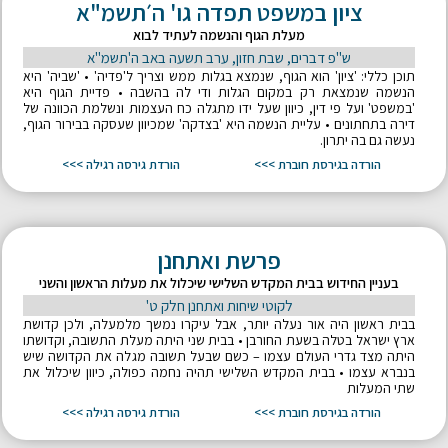
ציון במשפט תפדה גו' ה׳תשמ"א
מעלת הגוף והנשמה לעתיד לבוא
ש"פ דברים, שבת חזון, ערב תשעה באב ה'תשמ"א
תוכן כללי: 'ציון' הוא הגוף, שנמצא בגלות ממש וצריך ל'פדיה' • 'שביה' היא
הנשמה שנמצאת רק במקום הגלות ודי לה בהשבה • פדיית הגוף היא
'במשפט' ועל פי דין, כיוון שעל ידו מתגלה כח העצמות ונשלמת הכוונה של
דירה בתחתונים • עליית הנשמה היא 'בצדקה' שמכיוון שעסקה בבירור הגוף,
נעשה גם בה יתרון.
הורדה בגירסת חוברת >>>
הורדת גירסה רגילה >>>
פרשת ואתחנן
בעניין החידוש בבית המקדש השלישי שיכלול את מעלות הראשון והשני
לקוטי שיחות ואתחנן חלק ט'
בבית ראשון היה אור נעלה יותר, אבל עיקרו נמשך מלמעלה, ולכן קדושת
ארץ ישראל בטלה בשעת החורבן • בבית שני היתה מעלת התשובה, וקדושתו
היתה מצד גדרי העולם עצמו – כשם שבעל תשובה מגלה את הקדושה שיש
בנברא עצמו • בבית המקדש השלישי תהיה נחמה כפולה, כיוון שיכלול את
שתי המעלות
הורדה בגירסת חוברת >>>
הורדת גירסה רגילה >>>