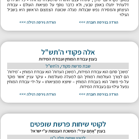
דלעתיד יתגלו באופן טבעי, ולא כדבר נוסף על מציאות העולם • עבודת
הניצחון והמסירת נפש שבגלות מגלה שכוונת הצמצום הראשון היא בשביל
הגילוי
הורדה בגירסת חוברת >>>
הורדת גירסה רגילה >>>
אלה פקודי ה'תש"ל
בענין עבודת המוחין ועבודת המידות
שבת פרשת פקודי, ה'תש"ל
'משכן' סתם הוא עבודת המידות, ו'משכן העדות' הוא עבודת המוחין • 'מידות'
הם לצורך העולמות ו'מוחין' הם למעלה מעולמות • עיקר עניין 'אשר פוקד
על-פי משה' הוא בעבודת המוחין – שיוצא ממציאותו • על-ידי עבודת המוחין
נפעל עילוי גם בעבודת המידות.
הורדה בגירסת חוברת >>>
הורדת גירסה רגילה >>>
לקוטי שיחות פרשת שופטים
בענין "אַתֶּם עֵדַי": המשכת העצמות ע"י ישראל
לקוטי שיחות חלק י"ט