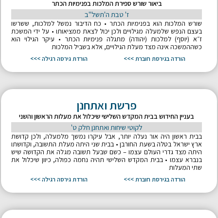
ביאור שורש ספירת המלכות בפנימיות הכתר
ז' טבת ה'תשל"ב
שורש המלכות הוא בפנימיות הכתר • כח הדיבור נמשל למלכות, ששרשו
בעצם הנפש שלמעלה מגילויים ולכן יכול לצאת ממציאותו • על ידי המשכת
ז״א (יוסף) למלכות (יהודה) מתגלה פנימיות הכתר • עיקר הגילוי הוא
כשההמשכה אינה מצד מעלת הגילויים, אלא בשביל המלכות
הורדה בגירסת חוברת >>>
הורדת גירסה רגילה >>>
פרשת ואתחנן
בעניין החידוש בבית המקדש השלישי שיכלול את מעלות הראשון והשני
לקוטי שיחות ואתחנן חלק ט'
בבית ראשון היה אור נעלה יותר, אבל עיקרו נמשך מלמעלה, ולכן קדושת
ארץ ישראל בטלה בשעת החורבן • בבית שני היתה מעלת התשובה, וקדושתו
היתה מצד גדרי העולם עצמו – כשם שבעל תשובה מגלה את הקדושה שיש
בנברא עצמו • בבית המקדש השלישי תהיה נחמה כפולה, כיוון שיכלול את
שתי המעלות
הורדה בגירסת חוברת >>>
הורדת גירסה רגילה >>>