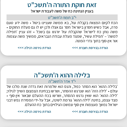
זאת חוקת התורה ה'תשכ"ט
בעניין הנתינת כח של משה לעבודת ישראל
י"ב תמוז ה'תשכ"ט
הכח לקיום המצוות בקבלת עול, בא ממשה שעניינו ביטול • משה ידע טעם
פרה, אבל כשיש חסרון בישראל חסר גם אצלו ולכן יש לו גם מעלת החוקים •
משה נותן כח לישראל שהקבלת עול יורגש גם בשכל • זהו עניין 'תפילה
למשה' – 'תפילת עשיר', שמצד מעלת עבודת הנבראים, ממשיך משה עצמות
אור אין-סוף בתוך גדרי המטה.
הורדה בגירסת חוברת >>>
הורדת גירסה רגילה >>>
בלילה ההוא ה'תשכ"ה
י"ד אדר ה'תשכ"ה
'בלילה ההוא' הוא הסתר כפול, והנס הוא שלמרות זאת נדדה שנת מלכו של
עולם • 'לילה הזה' הוא שנרגש ההסתר, ושרשו בבחינת הצמצום השייך לגילוי;
'לילה ההוא' הוא שאין נרגש ההסתר, ושרשו בכח ההעלם שבאור אין-סוף •
מצד עצמו, בחינת 'לילה ההוא' גורמת לשינה, אבל על-ידי המסירת נפש דבני
ישראל נמשך מעצמות אין-סוף ונמשכו הגילויים בתוך כח ההעלם.
הורדה בגירסת חוברת >>>
הורדת גירסה רגילה >>>