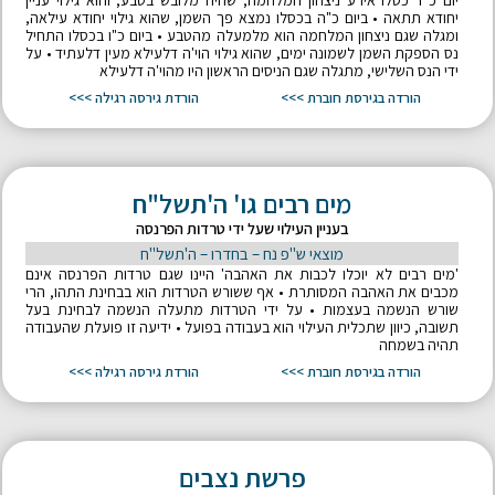
יום כ"ד כסלו אירע ניצחון המלחמה, שהיה מלובש בטבע, והוא גילוי עניין
יחודא תתאה • ביום כ"ה בכסלו נמצא פך השמן, שהוא גילוי יחודא עילאה,
ומגלה שגם ניצחון המלחמה הוא מלמעלה מהטבע • ביום כ"ו בכסלו התחיל
נס הספקת השמן לשמונה ימים, שהוא גילוי הוי'ה דלעילא מעין דלעתיד • על
ידי הנס השלישי, מתגלה שגם הניסים הראשון היו מהוי'ה דלעילא
הורדה בגירסת חוברת >>>
הורדת גירסה רגילה >>>
מים רבים גו' ה'תשל"ח
בעניין העילוי שעל ידי טרדות הפרנסה
מוצאי ש"פ נח – בחדרו – ה'תשל"ח
'מים רבים לא יוכלו לכבות את האהבה' היינו שגם טרדות הפרנסה אינם
מכבים את האהבה המסותרת • אף ששורש הטרדות הוא בבחינת התהו, הרי
שורש הנשמה בעצמות • על ידי הטרדות מתעלה הנשמה לבחינת בעל
תשובה, כיוון שתכלית העילוי הוא בעבודה בפועל • ידיעה זו פועלת שהעבודה
תהיה בשמחה
הורדה בגירסת חוברת >>>
הורדת גירסה רגילה >>>
פרשת נצבים