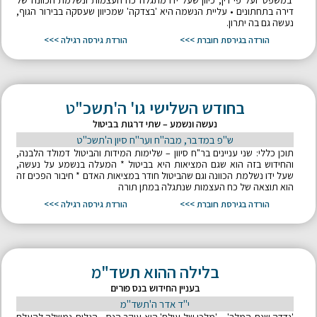
'במשפט' ועל פי דין, כיוון שעל ידו מתגלה כח העצמות ונשלמת הכוונה של
דירה בתחתונים • עליית הנשמה היא 'בצדקה' שמכיוון שעסקה בבירור הגוף,
נעשה גם בה יתרון.
הורדה בגירסת חוברת >>>
הורדת גירסה רגילה >>>
בחודש השלישי גו' ה'תשכ"ט
נעשה ונשמע – שתי דרגות בביטול
ש"פ במדבר, מבה"ח וער"ח סיון ה'תשכ"ט
תוכן כללי: שני עניינים בר"ח סיוון – שלימות המידות והביטול דמולד הלבנה,
והחידוש בזה הוא שגם המציאות היא בביטול * המעלה בנשמע על נעשה,
שעל ידו נשלמת הכוונה וגם שהביטול חודר במציאות האדם * חיבור הפכים זה
הוא תוצאה של כח העצמות שנתגלה במתן תורה
הורדה בגירסת חוברת >>>
הורדת גירסה רגילה >>>
בלילה ההוא תשד"מ
בעניין החידוש בנס פורים
י"ד אדר ה'תשד"מ