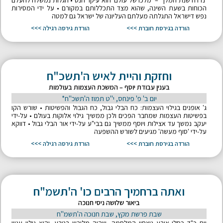
'נדדה שנת המלך' – 'מלכו של עולם' הוא עיקר הנס • הגלות נמשלה להעלם
הכוחות בשעת השינה, שהוא מצד התכללותם במקורם • על ידי המסירות
נפש דישראל התגלתה מעלתם העליונה של ישראל גם למטה
הורדה בגירסת חוברת >>>
הורדת גירסה רגילה >>>
וחזקת והיית לאיש ה'תשכ"ח
בענין עבודת יוסף – המשכת העצמות בעולמות
יום ב' פ' פינחס, י"ט תמוז ה'תשכ"ח*
ג' אופנים בגילוי העצמות: כח הבלי גבול, כח הגבול והפשיטות • שורש הקו
בפשיטות העצמות שמחבר הפכים ולכן ממשיך גילוי אלוקות בעולם • על-ידי
יעקב נמשך עד אצילות ויוסף ממשיך גם בבי"ע על-ידי אור הבלי גבול • דווקא
על-ידי 'סוף מעשה' מגיעים לשורש ההשפעה
הורדה בגירסת חוברת >>>
הורדת גירסה רגילה >>>
ואתה ברחמיך הרבים כו' ה'תשמ"ח
ביאור שלושה ניסי חנוכה
שבת פרשת מקץ, שבת חנוכה ה'תשמ"ח