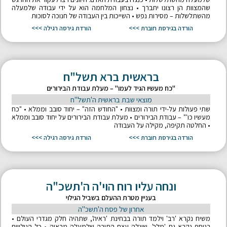
שהמצוות הן רצונו יתברך • נצחון המלחמה הוא על ידי עבודה שלמעלה
מהשתלשלות – מסירות נפש • השייכות בין העבודה של חנוכה לסוכות
הורדה בגירסת חוברת >>>
הורדת גירסה רגילה >>>
בראשית ברא תשל"ח
"כח מעשיו הגיד לעמו" – מעלת עבודת הבירורים
מוצאי שבת בראשית ה'תשל"ח
שתי פעולות על-ידי תורה ומצוות • "החודש הזה" – יחוד סובב וממלא • "כח
מעשיו כו'" – עבודת הבירורים • מעלת עבודת הבירורים על יחוד סובב וממלא
• החלטה תקיפה, מקילה על העבודה
הורדה בגירסת חוברת >>>
הורדת גירסה רגילה >>>
ונחה עליו רוח הוי'ה ה'תשכ"ה
בעניין מטרת ההעלם בשביל הגילוי
אחרון של פסח ה'תשכ"ה
משיח נקרא 'רב' וילמד תורה בבחינת 'ראיה', שתהיה חלק מגדרי העולם •
בנוסף נקרא גם 'מלך', שיגלה עצם התורה שלמעלה מראיה • כל הגילויים