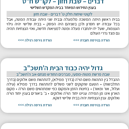
דברים – שבת חזון – לקו"ש ח"ט
בענין החידוש המיוחד בבית המקדש השלישי
לקוטי שיחות חלק ט' דברים - שבת חזון
בבית ראשון היתה המשכה מלמעלה ובבית שני היתה עבודת המטה, אבל
בכל עבודה יש חסרון ולכן בשניהם היה הפסק • בבית שלישי יהיה גילוי
העצמות, שעל ידו יתחברו מעלה ומטה למציאות חדשה, ואזי הנצחיות תהיה
גם מצד גדרי העולם
הורדה בגירסת חוברת >>>
הורדת גירסה רגילה >>>
גדול יהיה כבוד הבית ה'תשכ"ב
שבת פרשת מטות-מסעי, מברכים החודש מנחם-אב ה'תשכ"ב
ההבדל בין התהוות משם הוי'ה (בדרך ממילא), להתהוות משם אלוקים (בדרך
התלבשות) • הטעם שזקוקים לשני משלים להתהוות בדרך ממילא (עילה
ועלול, אור ומאור) • בחינות הזמן והמקום כפי שמתהווים משם הוי'ה • מקום
הארון אינו מן המידה עניינו יחוד הוי'ה ואלוקים • ב' ביאורים בענין יחוד הוי'ה
ואלוקים. ענין הנצחיות יהיה בבית שלישי דווקא.
הורדה בגירסת חוברת >>>
הורדת גירסה רגילה >>>