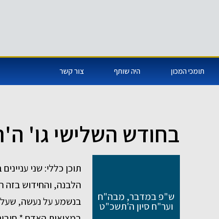
תומכי המכון
היה שותף
צור קשר
בחודש השלישי גו' ה'
תוכן כללי: שני עניינים
הלבנה, והחידוש בזה ה
ש"פ במדבר, מבה"ח
בנשמע על נעשה, שעל י
וער"ח סיון ה'תשכ"ט
במציאות האדם * חיבור