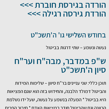
הורדה בגירסת חוברת >>>
הורדת גירסה רגילה >>>
בחודש השלישי גו' ה'תשכ"ט
נעשה ונשמע – שתי דרגות בביטול
ש"פ במדבר, מבה"ח וער"ח
סיון ה'תשכ"ט
תוכן כללי: שני עניינים בר"ח סיוון – שלימות המידות
והביטול דמולד הלבנה, והחידוש בזה הוא שגם המציאות
היא בביטול * המעלה בנשמע על נעשה, שעל ידו נשלמת
הכוונה וגם שהביטול חודר במציאות האדם * חיבור הפכים