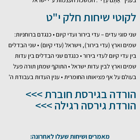
בענין "אַתֶּם עֵדַי": המשכת העצמות ע"י ישראל
לקוטי שיחות חלק י"ט
שני סוגי עדים – עדי בירור ועדי קיום • כנגדם ברוחניות:
שמים וארץ (עדי בירור), וישראל (עדי קיום) • שני הבדלים
בין עדי קיום לעדי בירור • כנגדם שני הבדלים בין עדות
שמים וארץ לבין עדות ישראל • התוקף שמתן תורה פעל
בעולם על אף מציאותו החומרית • ענין העדות בעבודת ה'
הורדה בגירסת חוברת >>>
הורדת גירסה רגילה >>>
מאמרים ושיחות שעלו לאחרונה: