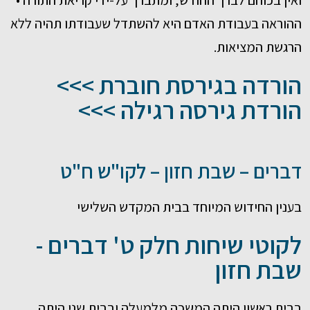
ואין בכוחם לברך החודש, ומתברך על-ידי קריאת התורה •
ההוראה בעבודת האדם היא להשתדל שעבודתו תהיה ללא
הרגשת המציאות.
הורדה בגירסת חוברת >>>
הורדת גירסה רגילה >>>
דברים – שבת חזון – לקו"ש ח"ט
בענין החידוש המיוחד בבית המקדש השלישי
לקוטי שיחות חלק ט' דברים -
שבת חזון
בבית ראשון היתה המשכה מלמעלה ובבית שני היתה