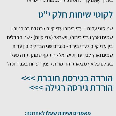
בענין "אַתֶּם עֵדַי": המשכת העצמות ע"י ישראל
לקוטי שיחות חלק י"ט
שני סוגי עדים – עדי בירור ועדי קיום • כנגדם ברוחניות:
שמים וארץ (עדי בירור), וישראל (עדי קיום) • שני הבדלים
בין עדי קיום לעדי בירור • כנגדם שני הבדלים בין עדות
שמים וארץ לבין עדות ישראל • התוקף שמתן תורה פעל
בעולם על אף מציאותו החומרית • ענין העדות בעבודת ה'
הורדה בגירסת חוברת >>>
הורדת גירסה רגילה >>>
מאמרים ושיחות שעלו לאחרונה: