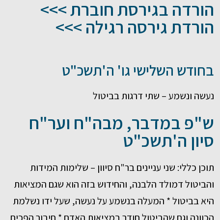
הורדה בגירסת חוברת >>>
הורדת גירסה רגילה >>>
בחודש השלישי גו' ה'תשכ"ט
נעשה ונשמע – שתי דרגות בביטול
ש"פ במדבר, מבה"ח וער"ח
סיון ה'תשכ"ט
תוכן כללי: שני עניינים בר"ח סיוון – שלימות המידות
והביטול דמולד הלבנה, והחידוש בזה הוא שגם המציאות
היא בביטול * המעלה בנשמע על נעשה, שעל ידו נשלמת
הכוונה וגם שהביטול חודר במציאות האדם * חיבור הפכים