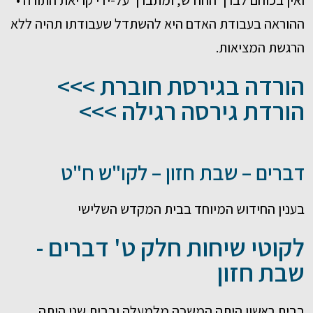
ואין בכוחם לברך החודש, ומתברך על-ידי קריאת התורה •
ההוראה בעבודת האדם היא להשתדל שעבודתו תהיה ללא
הרגשת המציאות.
הורדה בגירסת חוברת >>>
הורדת גירסה רגילה >>>
דברים – שבת חזון – לקו"ש ח"ט
בענין החידוש המיוחד בבית המקדש השלישי
לקוטי שיחות חלק ט' דברים -
שבת חזון
בבית ראשון היתה המשכה מלמעלה ובבית שני היתה