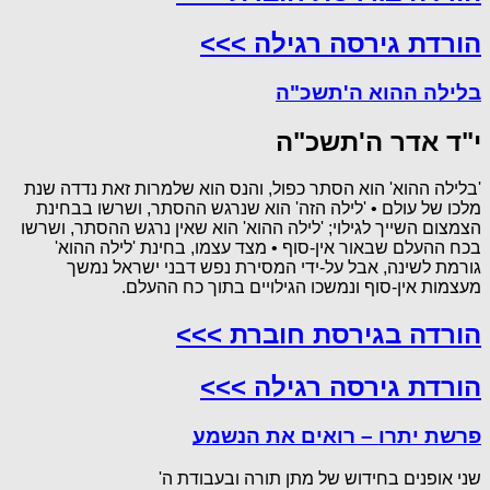
הורדת גירסה רגילה >>>
בלילה ההוא ה'תשכ"ה
י"ד אדר ה'תשכ"ה
'בלילה ההוא' הוא הסתר כפול, והנס הוא שלמרות זאת נדדה שנת
מלכו של עולם • 'לילה הזה' הוא שנרגש ההסתר, ושרשו בבחינת
הצמצום השייך לגילוי; 'לילה ההוא' הוא שאין נרגש ההסתר, ושרשו
בכח ההעלם שבאור אין-סוף • מצד עצמו, בחינת 'לילה ההוא'
גורמת לשינה, אבל על-ידי המסירת נפש דבני ישראל נמשך
מעצמות אין-סוף ונמשכו הגילויים בתוך כח ההעלם.
הורדה בגירסת חוברת >>>
הורדת גירסה רגילה >>>
פרשת יתרו – רואים את הנשמע
שני אופנים בחידוש של מתן תורה ובעבודת ה'