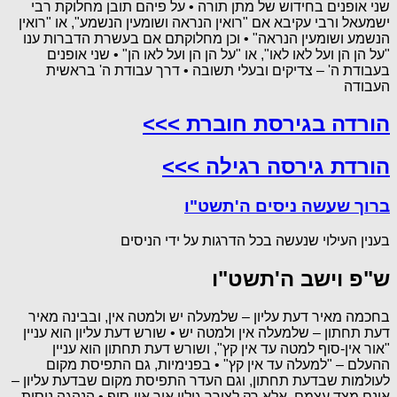
שני אופנים בחידוש של מתן תורה • על פיהם תובן מחלוקת רבי
ישמעאל ורבי עקיבא אם "רואין הנראה ושומעין הנשמע", או "רואין
הנשמע ושומעין הנראה" • וכן מחלוקתם אם בעשרת הדברות ענו
"על הן הן ועל לאו לאו", או "על הן הן ועל לאו הן" • שני אופנים
בעבודת ה' – צדיקים ובעלי תשובה • דרך עבודת ה' בראשית
העבודה
הורדה בגירסת חוברת >>>
הורדת גירסה רגילה >>>
ברוך שעשה ניסים ה'תשט"ו
בענין העילוי שנעשה בכל הדרגות על ידי הניסים
ש"פ וישב ה'תשט"ו
בחכמה מאיר דעת עליון – שלמעלה יש ולמטה אין, ובבינה מאיר
דעת תחתון – שלמעלה אין ולמטה יש • שורש דעת עליון הוא עניין
"אור אין-סוף למטה עד אין קץ", ושורש דעת תחתון הוא עניין
ההעלם – "למעלה עד אין קץ" • בפנימיות, גם התפיסת מקום
לעולמות שבדעת תחתון, וגם העדר התפיסת מקום שבדעת עליון –
אינם מצד עצמם, אלא רק לצורך גילוי אור אין-סוף • הנהגה ניסית