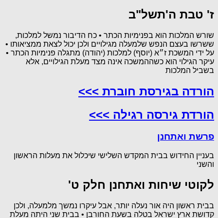
ז' טבת ה'תשל"ב
שורש המלכות הוא בפנימיות הכתר • כח הדיבור נמשל למלכות,
ששרשו בעצם הנפש שלמעלה מגילויים ולכן יכול לצאת ממציאותו •
על ידי המשכת ז״א (יוסף) למלכות (יהודה) מתגלה פנימיות הכתר •
עיקר הגילוי הוא כשההמשכה אינה מצד מעלת הגילויים, אלא
בשביל המלכות
הורדה בגירסת חוברת >>>
הורדת גירסה רגילה >>>
פרשת ואתחנן
בעניין החידוש בבית המקדש השלישי שיכלול את מעלות הראשון
והשני
לקוטי שיחות ואתחנן חלק ט'
בבית ראשון היה אור נעלה יותר, אבל עיקרו נמשך מלמעלה, ולכן
קדושת ארץ ישראל בטלה בשעת החורבן • בבית שני היתה מעלת