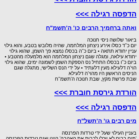
הדפסה רגילה >>>
ואתה ברחמיך הרבים כו' ה'תשמ"ח
ביאור שלושה ניסי חנוכה
יום כ"ד כסלו אירע ניצחון המלחמה, שהיה מלובש בטבע, והוא גילוי
עניין יחודא תתאה • ביום כ"ה בכסלו נמצא פך השמן, שהוא גילוי
יחודא עילאה, ומגלה שגם ניצחון המלחמה הוא מלמעלה מהטבע •
ביום כ"ו בכסלו התחיל נס הספקת השמן לשמונה ימים, שהוא גילוי
הוי'ה דלעילא מעין דלעתיד • על ידי הנס השלישי, מתגלה שגם
הניסים הראשון היו מהוי'ה דלעילא
שבת פרשת מקץ, שבת חנוכה ה'תשמ"ח
הורדת גירסת חוברת >>>
הדפסה רגילה >>>
מים רבים גו' ה'תשל"ח
בעניין העילוי שעל ידי טרדות הפרנסה
'מים רבים לא יוכלו לכבות את האהבה' היינו שגם טרדות הפרנסה