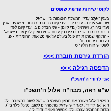
לקוטי שיחות פרשת שופטים
בענין "אַתֶּם עֵדַי": המשכת העצמות ע"י ישראל
שני סוגי עדים – עדי בירור ועדי קיום • כנגדם ברוחניות: שמים וארץ
(עדי בירור), וישראל (עדי קיום) • שני הבדלים בין עדי קיום לעדי
בירור • כנגדם שני הבדלים בין עדות שמים וארץ לבין עדות ישראל
• התוקף שמתן תורה פעל בעולם על אף מציאותו החומרית • ענין
העדות בעבודת ה'
לקוטי שיחות חלק י"ט
הורדת גירסת חוברת >>>
הדפסה רגילה >>>
אני לדודי ה'תשכ"ו
ש"פ ראה, מבה"ח אלול ה'תשכ"ו
הגילוי דאלול מעורר את הרצון העצמי בישראל לשוב בתשובה, ולכן
הוא "אני לדודי". לאחר שישראל מתעוררים לשוב, נפעל עילוי בי"ג
מדות הרחמים עצמן, ולכן ממשיך ואומר "ודודי לי".