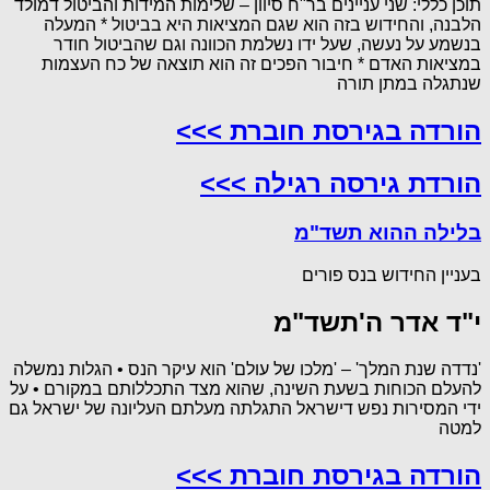
תוכן כללי: שני עניינים בר"ח סיוון – שלימות המידות והביטול דמולד
הלבנה, והחידוש בזה הוא שגם המציאות היא בביטול * המעלה
בנשמע על נעשה, שעל ידו נשלמת הכוונה וגם שהביטול חודר
במציאות האדם * חיבור הפכים זה הוא תוצאה של כח העצמות
שנתגלה במתן תורה
הורדה בגירסת חוברת >>>
הורדת גירסה רגילה >>>
בלילה ההוא תשד"מ
בעניין החידוש בנס פורים
י"ד אדר ה'תשד"מ
'נדדה שנת המלך' – 'מלכו של עולם' הוא עיקר הנס • הגלות נמשלה
להעלם הכוחות בשעת השינה, שהוא מצד התכללותם במקורם • על
ידי המסירות נפש דישראל התגלתה מעלתם העליונה של ישראל גם
למטה
הורדה בגירסת חוברת >>>