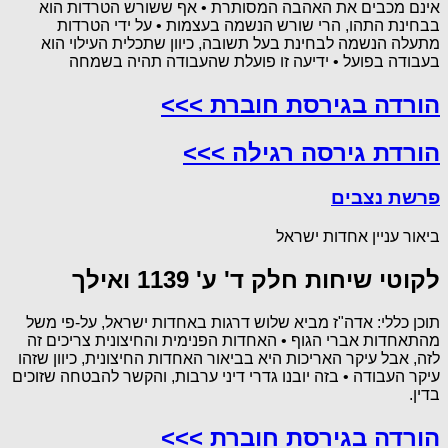
אינם מכבים את האהבה המסותרת • אף ששורש הטרדות הוא
בבחינת התהו, הרי שורש הנשמה בעצמות • על ידי הטרדות
מתעלה הנשמה לבחינת בעל תשובה, כיוון שתכלית העילוי הוא
בעבודה בפועל • ידיעה זו פועלת שהעבודה תהיה בשמחה
הורדה בגירסת חוברת >>>
הורדת גירסה רגילה >>>
פרשת נצבים
ביאור עניין אחדות ישראל
לקוטי שיחות חלק ד' ע' 1139 ואילך
תוכן כללי: אדה"ז מביא שלוש דרגות באחדות ישראל, על-פי משל
מהתאחדות אברי הגוף • האחדות הפנימית והחיצונית צריכים זה
לזה, אבל עיקר האריכות היא בביאור האחדות החיצונית, כיוון שזהו
עיקר העבודה • בזה יובנו גדרי דיני ערבות, והקשר להבטחה שזוכים
בדין.
הורדה בגירסת חוברת >>>