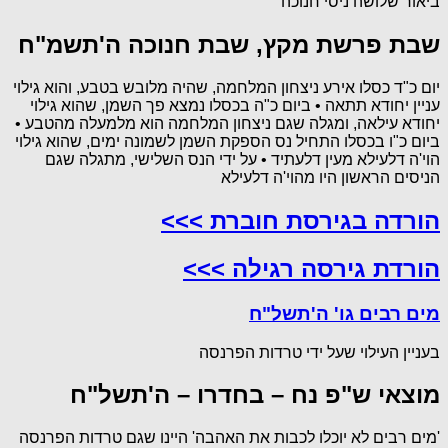
ביאור שלושה ניסי חנוכה
שבת פרשת מקץ, שבת חנוכה ה'תשמ"ח
יום כ"ד כסלו אירע ניצחון המלחמה, שהיה מלובש בטבע, והוא גילוי
עניין יחודא תתאה • ביום כ"ה בכסלו נמצא פך השמן, שהוא גילוי
יחודא עילאה, ומגלה שגם ניצחון המלחמה הוא מלמעלה מהטבע •
ביום כ"ו בכסלו התחיל נס הספקת השמן לשמונה ימים, שהוא גילוי
הוי'ה דלעילא מעין דלעתיד • על ידי הנס השלישי, מתגלה שגם
הניסים הראשון היו מהוי'ה דלעילא
הורדה בגירסת חוברת >>>
הורדת גירסה רגילה >>>
מים רבים גו' ה'תשל"ח
בעניין העילוי שעל ידי טרדות הפרנסה
מוצאי ש"פ נח – בחדרו – ה'תשל"ח
'מים רבים לא יוכלו לכבות את האהבה' היינו שגם טרדות הפרנסה