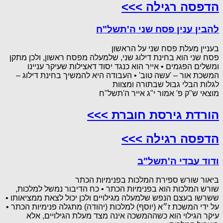
הדפסה רגילה >>>
להבין ענין פסח שני ה'תשל"ח
בעניין מעלת פסח שני על הראשון
פסח שני הוא בחינת דילוג שני, שלמעלה מפסח ראשון, ולכן מתקן
ומשלים הפגמים • אייר הוא כנגד יסוד דאצילות שעיקר עניינו
המשכת אור – 'עשה טוב' • העבודה היא להמשיך בחינת דילוג –
לגלות הבלי גבול שבתורה ומצוות
מוצאי ש"ק פ' אמור י"ג אייר ה'תשל"ח
הורדת גירסת חוברת >>>
הדפסה רגילה >>>
ודוד עבדי ה'תשל"ב
ביאור שורש ספירת המלכות בפנימיות הכתר
שורש המלכות הוא בפנימיות הכתר • כח הדיבור נמשל למלכות,
ששרשו בעצם הנפש שלמעלה מגילויים ולכן יכול לצאת ממציאותו •
על ידי המשכת ז״א (יוסף) למלכות (יהודה) מתגלה פנימיות הכתר •
עיקר הגילוי הוא כשההמשכה אינה מצד מעלת הגילויים, אלא