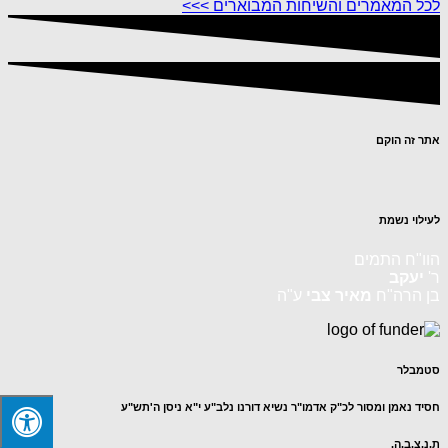
לכל המאמרים והשיחות המבוארים >>>
אתר זה הוקם
לעילוי נשמת
הוו"ח התמים
ר'
יעקב
בן הרה"ח
מאיר צבי
ע"ה
סטמבלר
חסיד נאמן ומסור לכ"ק אדמו"ר נשיא דורנו נלב"ע י"א ניסן ה'תש"ע
ת.נ.צ.ב.ה.