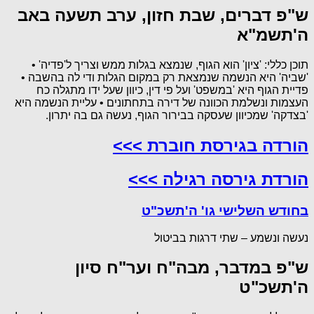
ש"פ דברים, שבת חזון, ערב תשעה באב
ה'תשמ"א
תוכן כללי: 'ציון' הוא הגוף, שנמצא בגלות ממש וצריך ל'פדיה' •
'שביה' היא הנשמה שנמצאת רק במקום הגלות ודי לה בהשבה •
פדיית הגוף היא 'במשפט' ועל פי דין, כיוון שעל ידו מתגלה כח
העצמות ונשלמת הכוונה של דירה בתחתונים • עליית הנשמה היא
'בצדקה' שמכיוון שעסקה בבירור הגוף, נעשה גם בה יתרון.
הורדה בגירסת חוברת >>>
הורדת גירסה רגילה >>>
בחודש השלישי גו' ה'תשכ"ט
נעשה ונשמע – שתי דרגות בביטול
ש"פ במדבר, מבה"ח וער"ח סיון
ה'תשכ"ט