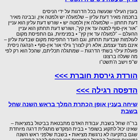
בענין העילוי שנעשה בכל הדרגות על ידי הניסים
בחכמה מאיר דעת עליון – שלמעלה יש ולמטה אין, ובבינה מאיר
דעת תחתון – שלמעלה אין ולמטה יש • שורש דעת עליון הוא עניין
"אור אין-סוף למטה עד אין קץ", ושורש דעת תחתון הוא עניין
ההעלם – "למעלה עד אין קץ" • בפנימיות, גם התפיסת מקום
לעולמות שבדעת תחתון, וגם העדר התפיסת מקום שבדעת עליון –
אינם מצד עצמם, אלא רק לצורך גילוי אור אין-סוף • הנהגה ניסית
פועלת עילוי בשתי הדרגות – שמתגלה תכליתם, שהכל הוא רק לפי
מה שעלה ברצונו
ש"פ וישב ה'תשט"ו
הורדת גירסת חוברת >>>
הדפסה רגילה >>>
שיחה בענין אופן הכתרת המלך בראש השנה שחל
בשבת
בר"ה שחל בשבת, עבודת האדם מתבטאת בביטול במציאות –
שאינו יכול לתקוע בשופר • בבית המקדש מתגלית דרגה מיוחדת
שגם בתקיעה לא נרגשת מציאות • בשבת שלפני ראש השנה