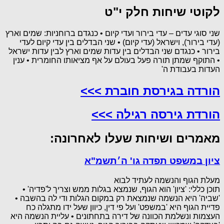
לקוטי שיחות חלק י"ט
שני סוגי עדים – עדי בירור ועדי קיום • כנגדם ברוחניות: שמים וארץ
(עדי בירור), וישראל (עדי קיום) • שני הבדלים בין עדי קיום לעדי
בירור • כנגדם שני הבדלים בין עדות שמים וארץ לבין עדות ישראל
• התוקף שמתן תורה פעל בעולם על אף מציאותו החומרית • ענין
העדות בעבודת ה'
הורדה בגירסת חוברת >>>
הורדת גירסה רגילה >>>
מאמרים ושיחות שעלו לאחרונה:
ציון במשפט תפדה גו' ה׳תשמ"א
מעלת הגוף והנשמה לעתיד לבוא
תוכן כללי: 'ציון' הוא הגוף, שנמצא בגלות ממש וצריך ל'פדיה' •
'שביה' היא הנשמה שנמצאת רק במקום הגלות ודי לה בהשבה •
פדיית הגוף היא 'במשפט' ועל פי דין, כיוון שעל ידו מתגלה כח
העצמות ונשלמת הכוונה של דירה בתחתונים • עליית הנשמה היא