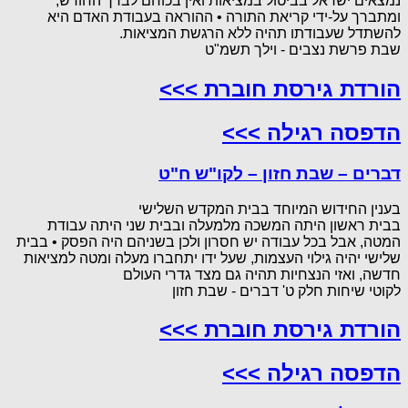
נמצאים ישראל בביטול במציאות ואין בכוחם לברך החודש,
ומתברך על-ידי קריאת התורה • ההוראה בעבודת האדם היא
להשתדל שעבודתו תהיה ללא הרגשת המציאות.
שבת פרשת נצבים - וילך תשמ"ט
הורדת גירסת חוברת >>>
הדפסה רגילה >>>
דברים – שבת חזון – לקו"ש ח"ט
בענין החידוש המיוחד בבית המקדש השלישי
בבית ראשון היתה המשכה מלמעלה ובבית שני היתה עבודת
המטה, אבל בכל עבודה יש חסרון ולכן בשניהם היה הפסק • בבית
שלישי יהיה גילוי העצמות, שעל ידו יתחברו מעלה ומטה למציאות
חדשה, ואזי הנצחיות תהיה גם מצד גדרי העולם
לקוטי שיחות חלק ט' דברים - שבת חזון
הורדת גירסת חוברת >>>
הדפסה רגילה >>>