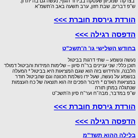
'בצדקה' שמכיוון שעסקה בבירור הגוף, נעשה גם בה יתרון.
ש"פ דברים, שבת חזון, ערב תשעה באב ה'תשמ"א
הורדת גירסת חוברת >>>
הדפסה רגילה >>>
בחודש השלישי גו' ה'תשכ"ט
נעשה ונשמע – שתי דרגות בביטול
תוכן כללי: שני עניינים בר"ח סיוון – שלימות המידות והביטול דמולד
הלבנה, והחידוש בזה הוא שגם המציאות היא בביטול * המעלה
בנשמע על נעשה, שעל ידו נשלמת הכוונה וגם שהביטול חודר
במציאות האדם * חיבור הפכים זה הוא תוצאה של כח העצמות
שנתגלה במתן תורה
ש"פ במדבר, מבה"ח וער"ח סיון ה'תשכ"ט
הורדת גירסת חוברת >>>
הדפסה רגילה >>>
בלילה ההוא תשד"מ