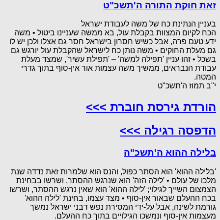
זאת חוקת התורה ה'תשכ"ט
בעניין הנתינת כח של משה לעבודת ישראל
הכח לקיום המצוות בקבלת עול, בא ממשה שעניינו ביטול • משה
ידע טעם פרה, אבל כשיש חסרון בישראל חסר גם אצלו ולכן יש לו
גם מעלת החוקים • משה נותן כח לישראל שהקבלת עול יורגש גם
בשכל • זהו עניין 'תפילה למשה' – 'תפילת עשיר', שמצד מעלת
עבודת הנבראים, ממשיך משה עצמות אור אין-סוף בתוך גדרי
המטה.
י"ב תמוז ה'תשכ"ט
הורדת גירסת חוברת >>>
הדפסה רגילה >>>
בלילה ההוא ה'תשכ"ה
'בלילה ההוא' הוא הסתר כפול, והנס הוא שלמרות זאת נדדה שנת
מלכו של עולם • 'לילה הזה' הוא שנרגש ההסתר, ושרשו בבחינת
הצמצום השייך לגילוי; 'לילה ההוא' הוא שאין נרגש ההסתר, ושרשו
בכח ההעלם שבאור אין-סוף • מצד עצמו, בחינת 'לילה ההוא'
גורמת לשינה, אבל על-ידי המסירת נפש דבני ישראל נמשך
מעצמות אין-סוף ונמשכו הגילויים בתוך כח ההעלם.