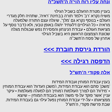
ונחה עליו רוח הוי'ה ה'תשכ"ה
בעניין מטרת ההעלם בשביל הגילוי
משיח נקרא 'רב' וילמד תורה בבחינת 'ראיה', שתהיה חלק מגדרי
העולם • בנוסף נקרא גם 'מלך', שיגלה עצם התורה שלמעלה
מראיה • כל הגילויים דלעתיד יתגלו באופן טבעי, ולא כדבר נוסף על
מציאות העולם • עבודת הניצחון והמסירת נפש שבגלות מגלה
שכוונת הצמצום הראשון היא בשביל הגילוי
אחרון של פסח ה'תשכ"ה
הורדת גירסת חוברת >>>
הדפסה רגילה >>>
אלה פקודי ה'תש"ל
בענין עבודת המוחין ועבודת המידות
'משכן' סתם הוא עבודת המידות, ו'משכן העדות' הוא עבודת המוחין
• 'מידות' הם לצורך העולמות ו'מוחין' הם למעלה מעולמות • עיקר
עניין 'אשר פוקד על-פי משה' הוא בעבודת המוחין – שיוצא
ממציאותו • על-ידי עבודת המוחין נפעל עילוי גם בעבודת המידות.
שבת פרשת פקודי, ה'תש"ל