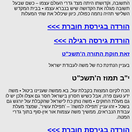
התשובה, וקדושתו היתה מצד גדרי העולם עצמו – כשם שבעל
תשובה מגלה את הקדושה שיש בנברא עצמו • בבית המקדש
השלישי תהיה נחמה כפולה, כיוון שיכלול את שתי המעלות
הורדה בגירסת חוברת >>>
הורדת גירסה רגילה >>>
זאת חוקת התורה ה'תשכ"ט
בעניין הנתינת כח של משה לעבודת ישראל
י"ב תמוז ה'תשכ"ט
הכח לקיום המצוות בקבלת עול, בא ממשה שעניינו ביטול • משה
ידע טעם פרה, אבל כשיש חסרון בישראל חסר גם אצלו ולכן יש לו
גם מעלת החוקים • משה נותן כח לישראל שהקבלת עול יורגש גם
בשכל • זהו עניין 'תפילה למשה' – 'תפילת עשיר', שמצד מעלת
עבודת הנבראים, ממשיך משה עצמות אור אין-סוף בתוך גדרי
המטה.
הורדה בגירסת חוברת >>>