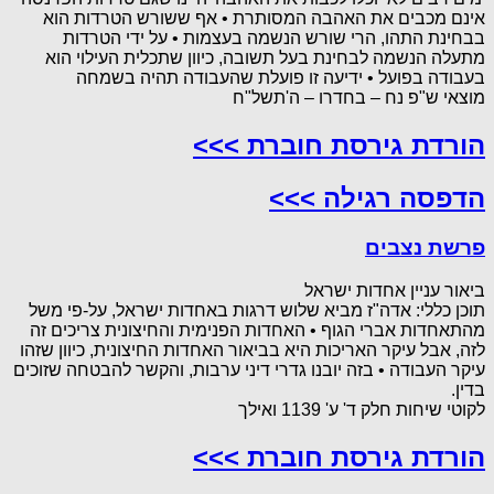
אינם מכבים את האהבה המסותרת • אף ששורש הטרדות הוא
בבחינת התהו, הרי שורש הנשמה בעצמות • על ידי הטרדות
מתעלה הנשמה לבחינת בעל תשובה, כיוון שתכלית העילוי הוא
בעבודה בפועל • ידיעה זו פועלת שהעבודה תהיה בשמחה
מוצאי ש"פ נח – בחדרו – ה'תשל"ח
הורדת גירסת חוברת >>>
הדפסה רגילה >>>
פרשת נצבים
ביאור עניין אחדות ישראל
תוכן כללי: אדה"ז מביא שלוש דרגות באחדות ישראל, על-פי משל
מהתאחדות אברי הגוף • האחדות הפנימית והחיצונית צריכים זה
לזה, אבל עיקר האריכות היא בביאור האחדות החיצונית, כיוון שזהו
עיקר העבודה • בזה יובנו גדרי דיני ערבות, והקשר להבטחה שזוכים
בדין.
לקוטי שיחות חלק ד' ע' 1139 ואילך
הורדת גירסת חוברת >>>