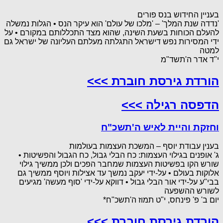
בעניין החידוש בנס פורים
'נדדה שנת המלך' – 'מלכו של עולם' הוא עיקר הנס • הגלות נמשלה
להעלם הכוחות בשעת השינה, שהוא מצד התכללותם במקורם • על
ידי המסירות נפש דישראל התגלתה מעלתם העליונה של ישראל גם
למטה
י"ד אדר ה'תשד"מ
הורדת גירסת חוברת >>>
הדפסה רגילה >>>
וחזקת והיית לאיש ה'תשכ"ח
בענין עבודת יוסף – המשכת העצמות בעולמות
ג' אופנים בגילוי העצמות: כח הבלי גבול, כח הגבול והפשיטות •
שורש הקו בפשיטות העצמות שמחבר הפכים ולכן ממשיך גילוי
אלוקות בעולם • על-ידי יעקב נמשך עד אצילות ויוסף ממשיך גם
בבי"ע על-ידי אור הבלי גבול • דווקא על-ידי 'סוף מעשה' מגיעים
לשורש ההשפעה
יום ב' פ' פינחס, י"ט תמוז ה'תשכ"ח*
הורדת גירסת חוברת >>>