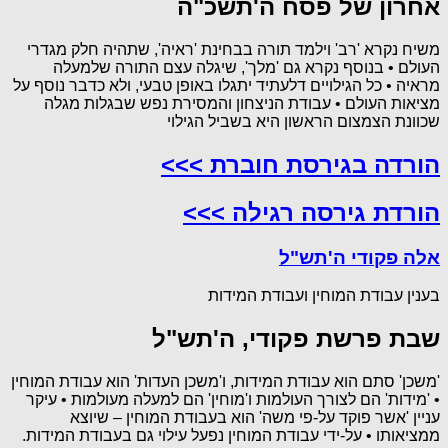
אחרון של פסח ה'תשכ"ה
משיח נקרא 'רב' וילמד תורה בבחינת 'ראיה', שתהיה חלק מגדרי
העולם • בנוסף נקרא גם 'מלך', שיגלה עצם התורה שלמעלה
מראיה • כל הגילויים דלעתיד יתגלו באופן טבעי, ולא כדבר נוסף על
מציאות העולם • עבודת הניצחון והמסירת נפש שבגלות מגלה
שכוונת הצמצום הראשון היא בשביל הגילוי
הורדה בגירסת חוברת >>>
הורדת גירסה רגילה >>>
אלה פקודי ה'תש"ל
בענין עבודת המוחין ועבודת המידות
שבת פרשת פקודי, ה'תש"ל
'משכן' סתם הוא עבודת המידות, ו'משכן העדות' הוא עבודת המוחין
• 'מידות' הם לצורך העולמות ו'מוחין' הם למעלה מעולמות • עיקר
עניין 'אשר פוקד על-פי משה' הוא בעבודת המוחין – שיוצא
ממציאותו • על-ידי עבודת המוחין נפעל עילוי גם בעבודת המידות.