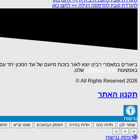
להורדת קובץ להדפסה רגילה >> לחצו כאן
ביאורים במאמרי רבינו יוצא לאור בזכות סיועם של ועד המכון יחד 
באמצעות
עמוד השותפות
שלנו.
All Rights Reserved 2026 ©
תקנון האתר
נגישות
שחור לבן
חדות כהה
חדות בהירה
הפסק הבהובים
פונט קריא
הדגש
א
א
א
הפסק נגישות