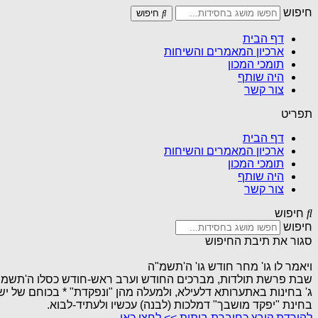
חיפוש
חיפוש
דף הבית
ארכיון המאמרים והשיחות
תומכי המכון
היה שותף
צור קשר
תפריט
דף הבית
ארכיון המאמרים והשיחות
תומכי המכון
היה שותף
צור קשר
חיפוש
חיפוש
סגור את תיבת החיפוש
ויאמר לו גו' מחר חודש גו' ה'תשמ"ה
שבת פרשת תולדות, מברכים החודש וערב ראש-חודש כסלו ה'תשמ"
ג' בחינות באתערותא דלעילא, ולמעלה מהן "ונפקדת" * בכוחם של 
בחינת "יפקד מושבך" דמלכות (לבנה) עכשיו ולעתיד-לבוא.
להורדת קובץ כחוברת ביתית >> לחצו כאן