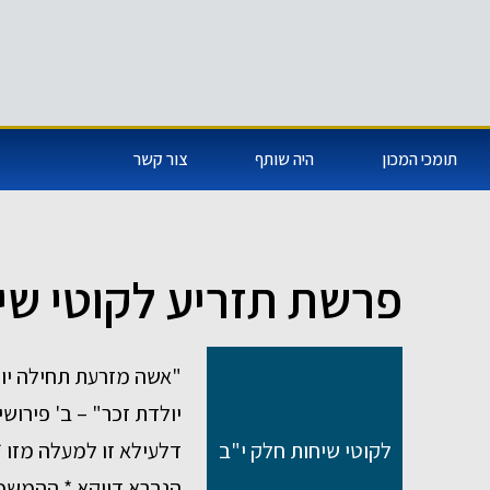
תומכי המכון
היה שותף
צור קשר
פרשת תזריע לקוטי שי
"אשה מזרעת תחילה יו
יולדת זכר" – ב' פירוש
לקוטי שיחות חלק י"ב
דלעילא זו למעלה מזו 
הנברא דווקא * ההמשכ