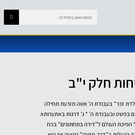
חות חלק י"ב
לדת זכר" בעבודת ה' אשה מזרעת תחילה
ים בפשט ובעבודת ה' * ג' דרגות באתערותא
* הפיכת העולם ל"דירה בתחתונים" בכח
ה הנעלית ב"דרך מתנה" מגיעה אף היא