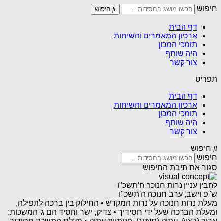
חיפוש
חיפוש
דף הבית
ארכיון המאמרים והשיחות
תומכי המכון
היה שותף
צור קשר
תפריט
דף הבית
ארכיון המאמרים והשיחות
תומכי המכון
היה שותף
צור קשר
חיפוש
חיפוש
סגור את תיבת החיפוש
להבין עניין נרות חנוכה ה'תשכ"ו
ש"פ וישב, ערב חנוכה ה'תשכ"ו
מעלת נרות חנוכה על נרות המקדש • החילוק בין ברכה לתפילה,
ומעלת הברכה שעל ידי חסידיך • צדיק, ישר וחסיד הם ג' המשכות:
אריך (רצון), עתיק (תענוג), פנימיות עתיק • מעלת המשכת חסידיך