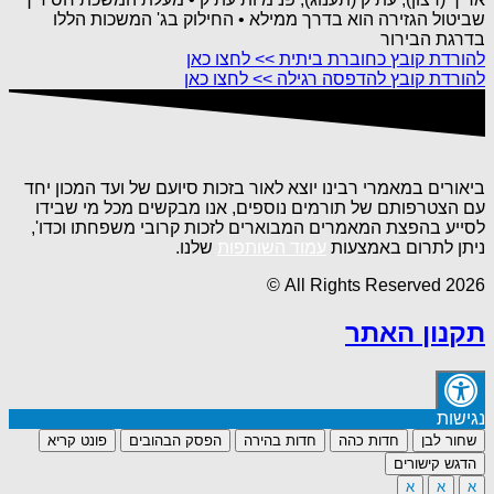
שביטול הגזירה הוא בדרך ממילא • החילוק בג' המשכות הללו
בדרגת הבירור
להורדת קובץ כחוברת ביתית >> לחצו כאן
להורדת קובץ להדפסה רגילה >> לחצו כאן
ביאורים במאמרי רבינו יוצא לאור בזכות סיועם של ועד המכון יחד
עם הצטרפותם של תורמים נוספים, אנו מבקשים מכל מי שבידו
לסייע בהפצת המאמרים המבוארים לזכות קרובי משפחתו וכדו',
ניתן לתרום באמצעות
עמוד השותפות
שלנו.
All Rights Reserved 2026 ©
תקנון האתר
נגישות
שחור לבן
חדות כהה
חדות בהירה
הפסק הבהובים
פונט קריא
הדגש קישורים
א
א
א