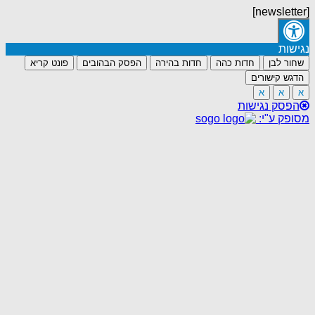
[newsletter]
נגישות
שחור לבן
חדות כהה
חדות בהירה
הפסק הבהובים
פונט קריא
הדגש קישורים
א
א
א
הפסק נגישות
מסופק ע"י: